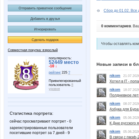
Отправить приватное сообщение
Сбор до 01.02. Все 
Добавить в друзья
0 комментариев
. Ва
Игнорировать
Сделать подарок
Чтобы оставлять ко
Совместная покупка: взрослый
популярность:
52449 место
Новые записи в бл
-10 ↓
рейтинг
225
?
nikom
21.07.202
Привилегированный
Хотел в IT - поп
пользователь
8
уровня
nikom
18.07.202
Полдневное лет
nikom
08.07.202
Азбука для Бура
Статистика портрета:
nikom
05.06.202
сейчас просматривают портрет - 0
К Дню русского 
зарегистрированные пользователи
nikom
05.06.202
посетившие портрет за 7 дней - 9
В связи с пмэф-