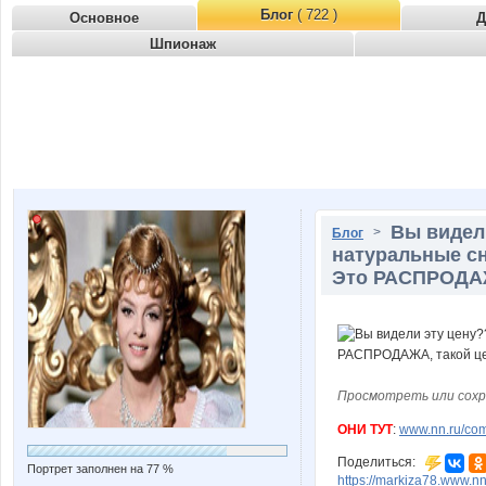
Блог
( 722 )
Основное
Д
Шпионаж
Вы видел
>
Блог
натуральные с
Это РАСПРОДАЖ
Просмотреть или сохр
ОНИ ТУТ
:
www.nn.ru/com
Поделиться:
Портрет заполнен на 77 %
https://markiza78.www.n