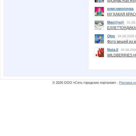
[b]Обувь Ralf Ri
комсомолочка
НУ КАКАЯ КРАСОТ
Мил@н@
01.08
ЕЛЛЕТТО!!!ДИК
Olgs
04.08.2026 
Фото вещей из ки
Nata.li
05.08.202
WILDBERRIES Н
© 2026 ООО «Сеть городских порталов» ·
Реклама н