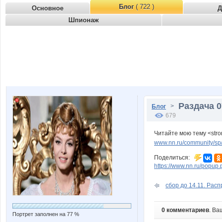
Блог
( 722 )
Основное
Д
Шпионаж
Раздача 0
>
Блог
679
Читайте мою тему <stro
www.nn.ru/community/sp/
Поделиться:
https://www.nn.ru/pop
cбор до 14.11. Расп
0 комментариев
. Ва
Портрет заполнен на 77 %