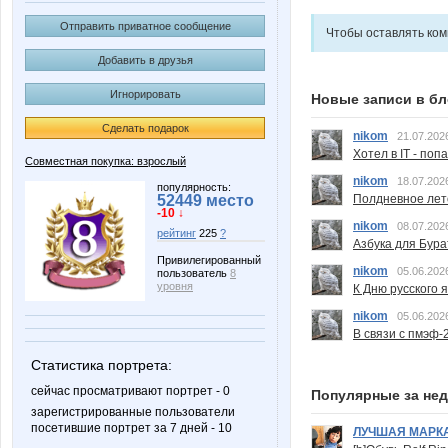
Отправить приватное сообщение
Чтобы оставлять ко
Добавить в друзья
Игнорировать
Новые записи в бл
Сделать подарок
nikom
21.07.202
Хотел в IT - поп
Совместная покупка: взрослый
nikom
18.07.202
популярность:
Полдневное лет
52449 место
-10 ↓
nikom
08.07.202
рейтинг
225
?
Азбука для Бура
Привилегированный
nikom
05.06.202
пользователь
8
уровня
К Дню русского 
nikom
05.06.202
В связи с пмэф-
Статистика портрета:
сейчас просматривают портрет - 0
Популярные за не
зарегистрированные пользователи
посетившие портрет за 7 дней - 10
ЛУЧШАЯ МАРК