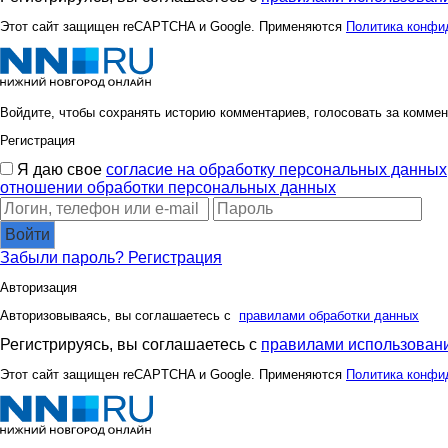
elenademeneva
eviga
Этот сайт защищен reCAPTCHA и Google. Применяются
Политика конфи
ilium
iren.30.
Войдите, чтобы сохранять историю комментариев, голосовать за коммен
Регистрация
Я даю свое
согласие на обработку персональных данных
katey777
katya
отношении обработки персональных данных
Войти
Забыли пароль?
Регистрация
lentepa
lk
Авторизация
Авторизовываясь, вы соглашаетесь с
правилами обработки данных
Регистрируясь, вы соглашаетесь с
правилами использовани
markud
me
Этот сайт защищен reCAPTCHA и Google. Применяются
Политика конфи
natali300992
natali5