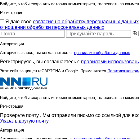
Войдите, чтобы сохранять историю комментариев, голосовать за коммен
Регистрация
Я даю свое
согласие на обработку персональных данных
отношении обработки персональных данных
nnsoz
no-alcog
Авторизация
Авторизовываясь, вы соглашаетесь с
правилами обработки данных
piona
pr
Регистрируясь, вы соглашаетесь с
правилами использовани
Этот сайт защищен reCAPTCHA и Google. Применяются
Политика конфи
shokoladnay konfetka
skaZsk
Войдите, чтобы сохранять историю комментариев, голосовать за коммен
Регистрация
tashadka
tatakur
Проверьте почту
. Мы отправили письмо со ссылкой для вх
Указать другую почту
Авторизация
yuli_a
zezna
Авторизовываясь, вы соглашаетесь с
правилами обработки данных