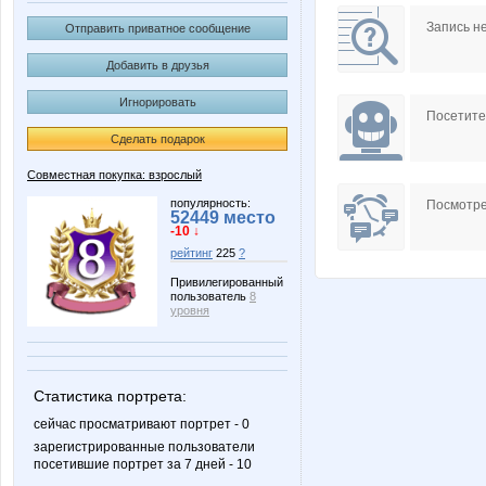
Annyy
Aqvamine
Запись н
Отправить приватное сообщение
Добавить в друзья
Игнорировать
Courvoisier
Djuim
Посетит
Сделать подарок
Совместная покупка: взрослый
Iolanda
Irg
популярность:
Посмотре
52449 место
-10 ↓
рейтинг
225
?
Привилегированный
пользователь
8
K@lipso
K@lly
уровня
Статистика портрета:
Lenic
Lenus
сейчас просматривают портрет - 0
зарегистрированные пользователи
посетившие портрет за 7 дней - 10