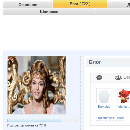
Блог
( 722 )
Основное
Д
Шпионаж
Блог
144
$hokolad
*elenoch
Посмотреть ещё
Портрет заполнен на 77 %