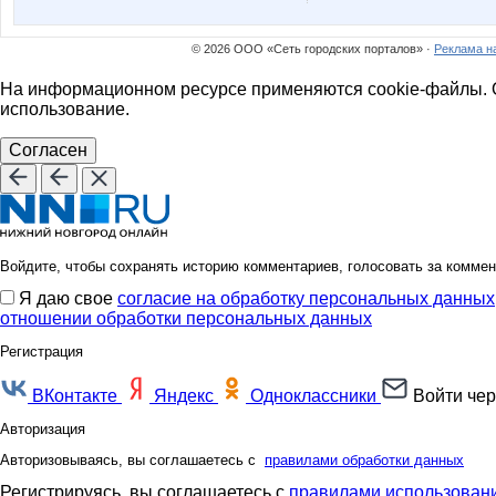
Mina97
Mooraa
© 2026 ООО «Сеть городских порталов» ·
Реклама н
На информационном ресурсе применяются cookie-файлы. О
Natush
Nikol@w
использование.
Согласен
Pugovk@
SahaNik
Войдите, чтобы сохранять историю комментариев, голосовать за коммен
Я даю свое
согласие на обработку персональных данных
Tyanna
Ulaaa
отношении обработки персональных данных
Регистрация
ВКонтакте
Яндекс
Одноклассники
Войти чер
Zyuba
afonia1
Авторизация
Авторизовываясь, вы соглашаетесь с
правилами обработки данных
Регистрируясь, вы соглашаетесь с
правилами использовани