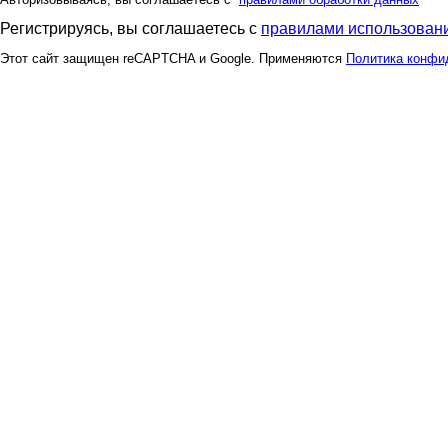
Регистрируясь, вы соглашаетесь с
правилами использовани
Этот сайт защищен reCAPTCHA и Google. Применяются
Политика конфи
комсомолочка
куряшк
никамакс
отгадк
Юльчи
Алекс
Фаина
Глюка
Князь Серебряный
Корица