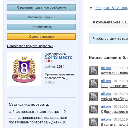
Отправить приватное сообщение
Раздача 15.12. Норд
Добавить в друзья
0 комментариев
. Ва
Игнорировать
Сделать подарок
Чтобы оставлять ко
Совместная покупка: взрослый
популярность:
52449 место
Новые записи в бл
-10 ↓
рейтинг
225
?
nikom
21.07.202
Хотел в IT - поп
Привилегированный
пользователь
8
nikom
18.07.202
уровня
Полдневное лет
nikom
08.07.202
Азбука для Бура
Статистика портрета:
nikom
05.06.202
К Дню русского 
сейчас просматривают портрет - 0
зарегистрированные пользователи
nikom
05.06.202
посетившие портрет за 7 дней - 10
В связи с пмэф-