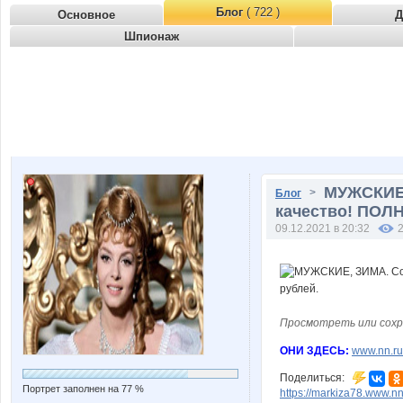
Блог
( 722 )
Основное
Д
Шпионаж
МУЖСКИЕ,
>
Блог
качество! ПОЛ
09.12.2021 в 20:32
Просмотреть или сохр
ОНИ ЗДЕСЬ:
www.nn.ru
Поделиться:
Портрет заполнен на 77 %
https://markiza78.www.n