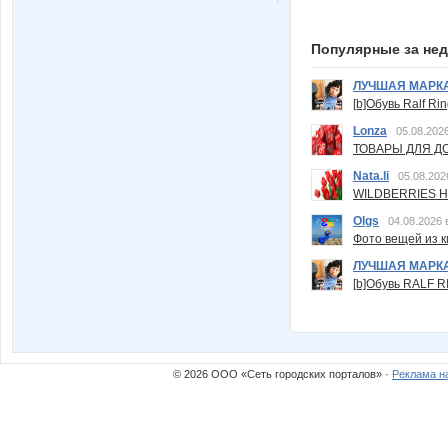
Популярные за не
ЛУЧШАЯ МАРК
[b]Обувь Ralf Ri
Lonza
05.08.2026
ТОВАРЫ ДЛЯ ДО
Nata.li
05.08.202
WILDBERRIES Н
Olgs
04.08.2026 
Фото вещей из ки
ЛУЧШАЯ МАРК
[b]Обувь RALF RI
© 2026 ООО «Сеть городских порталов» ·
Реклама н