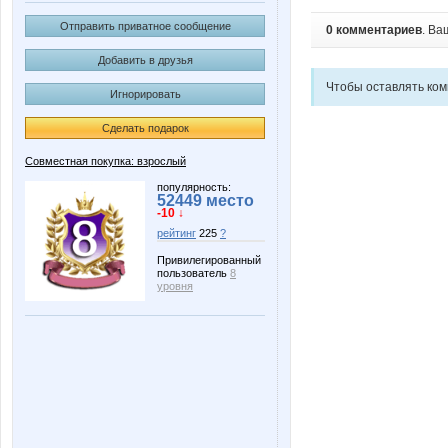
Отправить приватное сообщение
0 комментариев
. Ва
Добавить в друзья
Чтобы оставлять ко
Игнорировать
Сделать подарок
Совместная покупка: взрослый
популярность:
52449 место
-10 ↓
рейтинг
225
?
Привилегированный
пользователь
8
уровня