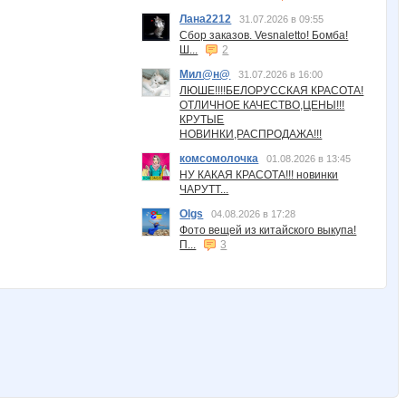
Лана2212
31.07.2026 в 09:55
Сбор заказов. Vesnaletto! Бомба!
Ш...
2
Мил@н@
31.07.2026 в 16:00
ЛЮШЕ!!!!БЕЛОРУССКАЯ КРАСОТА!
ОТЛИЧНОЕ КАЧЕСТВО,ЦЕНЫ!!!
КРУТЫЕ
НОВИНКИ,РАСПРОДАЖА!!!
комсомолочка
01.08.2026 в 13:45
НУ КАКАЯ КРАСОТА!!! новинки
ЧАРУТТ...
Olgs
04.08.2026 в 17:28
Фото вещей из китайского выкупа!
П...
3