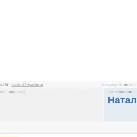
iza78
:
markiza78.www.nn.ru
пользователь имеет 
ее 1 года назад
настоящее имя:
Ната