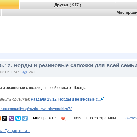
Друзья
( 917 )
Мне нрав
5.12. Норды и резиновые сапожки для всей семьи
021 в 11:47
241
анить оригинал:
Раздача 15.12. Норды и резиновые с...
ru/community/sp/razda...ywords=markiza78
Мне нравится
Добавлено со страницы:
https://
и- Турция, копи...