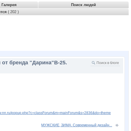
Галерея
Поиск людей
ится
( 202 )
 от бренда "Дарина"В-25.
www.nn.ru/popup.php?c=classForum&m=mainForum&s=2836&do=theme
МУЖСКИЕ, ЗИМА. Современный дизайн...