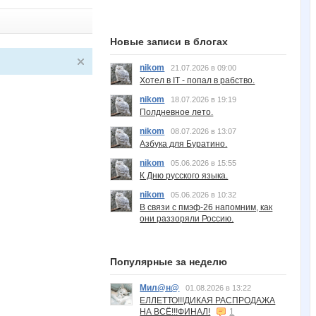
Новые записи в блогах
nikom
21.07.2026 в 09:00
Хотел в IT - попал в рабство.
nikom
18.07.2026 в 19:19
Полдневное лето.
nikom
08.07.2026 в 13:07
Азбука для Буратино.
nikom
05.06.2026 в 15:55
К Дню русского языка.
nikom
05.06.2026 в 10:32
В связи с пмэф-26 напомним, как
они раззоряли Россию.
Популярные за неделю
Мил@н@
01.08.2026 в 13:22
ЕЛЛЕТТО!!!ДИКАЯ РАСПРОДАЖА
НА ВСЁ!!!ФИНАЛ!
1