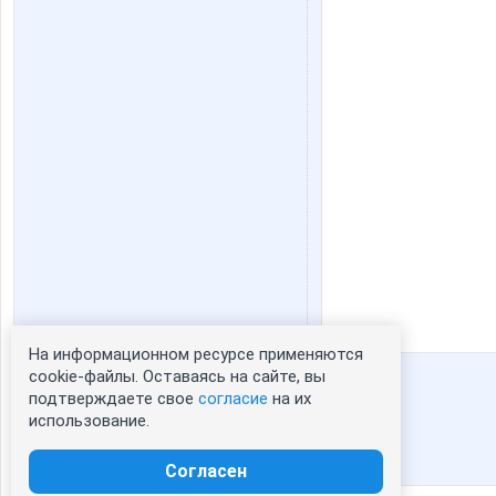
На информационном ресурсе применяются
Статистика портрета:
cookie-файлы. Оставаясь на сайте, вы
подтверждаете свое
согласие
на их
сейчас просматривают портрет - 0
использование.
зарегистрированные пользователи
посетившие портрет за 7 дней - 8
Согласен