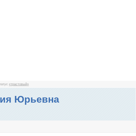
статус
«трастовый»
лия Юрьевна